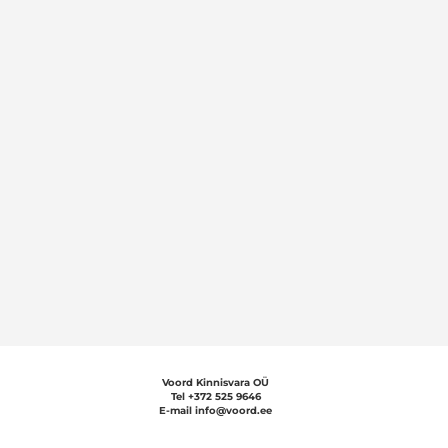
Voord Kinnisvara OÜ
Tel +372 5
25 9646
E-mail info@voord.ee