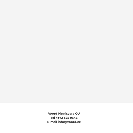
Voord Kinnisvara OÜ
Tel +372 5
25 9646
E-mail info@voord.ee