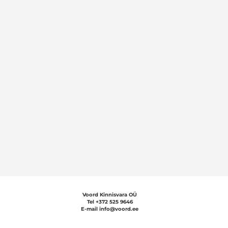
Voord Kinnisvara OÜ
Tel +372 5
25 9646
E-mail info@voord.ee